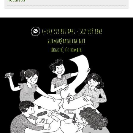
(+57) 313 827 8441 - 312 509 1842
zulma@pataleta.net
Bogotá, Colombia