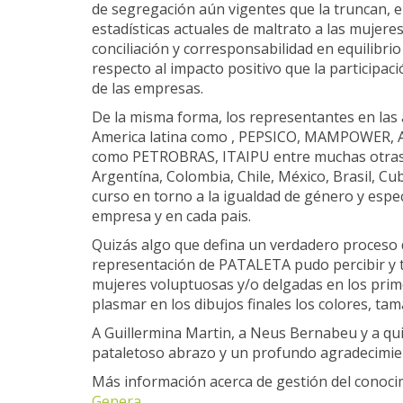
de segregación aún vigentes que la truncan, el
estadísticas actuales de maltrato a las mujere
conciliación y corresponsabilidad en equilibrio
respecto al impacto positivo que la participac
de las empresas.
De la misma forma, los representantes en la
America latina como , PEPSICO, MAMPOWER, A
como PETROBRAS, ITAIPU entre muchas otras j
Argentína, Colombia, Chile, México, Brasil, C
curso en torno a la igualdad de género y especí
empresa y en cada pais.
Quizás algo que defina un verdadero proceso 
representación de PATALETA pudo percibir y te
mujeres voluptuosas y/o delgadas en los prime
plasmar en los dibujos finales los colores, 
A Guillermina Martin, a Neus Bernabeu y a qui
pataletoso abrazo y un profundo agradecimie
Más información acerca de gestión del conocim
Genera