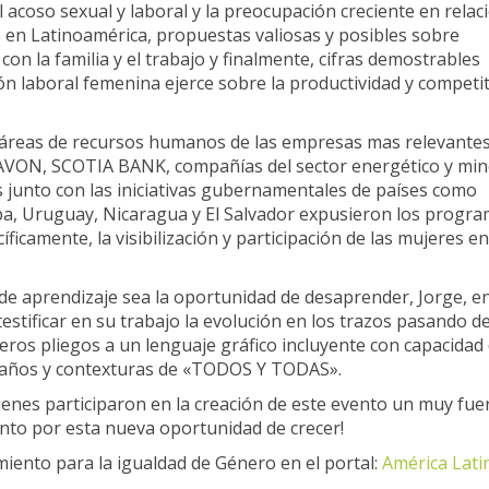
 acoso sexual y laboral y la preocupación creciente en relac
s en Latinoamérica, propuestas valiosas y posibles sobre
 con la familia y el trabajo y finalmente, cifras demostrables
ión laboral femenina ejerce sobre la productividad y competit
s áreas de recursos humanos de las empresas mas relevante
VON, SCOTIA BANK, compañías del sector energético y mi
unto con las iniciativas gubernamentales de países como
uba, Uruguay, Nicaragua y El Salvador expusieron los progr
ficamente, la visibilización y participación de las mujeres e
de aprendizaje sea la oportunidad de desaprender, Jorge, e
stificar en su trabajo la evolución en los trazos pasando d
ros pliegos a un lenguaje gráfico incluyente con capacidad
tamaños y contexturas de «TODOS Y TODAS».
enes participaron en la creación de este evento un muy fuer
nto por esta nueva oportunidad de crecer!
iento para la igualdad de Género en el portal:
América Lati