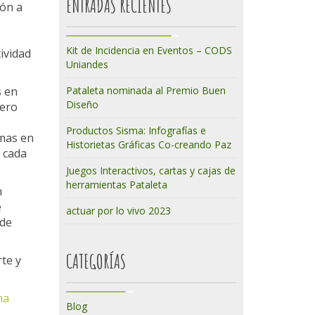
ENTRADAS RECIENTES
ión a
Kit de Incidencia en Eventos – CODS
ividad
Uniandes
s en
Pataleta nominada al Premio Buen
Diseño
nero
Productos Sisma: Infografías e
amas en
Historietas Gráficas Co-creando Paz
n cada
Juegos Interactivos, cartas y cajas de
herramientas Pataleta
n
e
actuar por lo vivo 2023
 de
CATEGORÍAS
te y
na
Blog