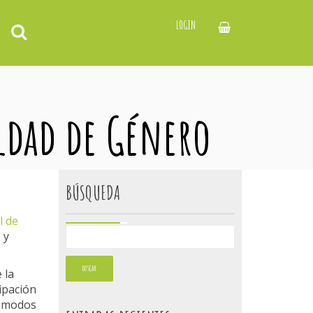
LOGIN
aldad de Género
BÚSQUEDA
l de
 y
 la
ipación
s modos