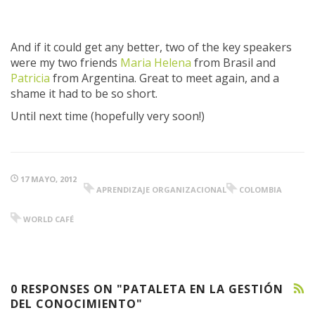
And if it could get any better, two of the key speakers
were my two friends
Maria Helena
from Brasil and
Patricia
from Argentina. Great to meet again, and a
shame it had to be so short.
Until next time (hopefully very soon!)
17 MAYO, 2012
APRENDIZAJE ORGANIZACIONAL
COLOMBIA
WORLD CAFÉ
0 RESPONSES ON "PATALETA EN LA GESTIÓN
DEL CONOCIMIENTO"