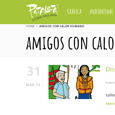
GRÁFICA
AUDIOVISUAL
HOME
AMIGOS CON CALOR HUMANO
amigos con cal
31
Dis
PORTA
MAR'15
tall
READ