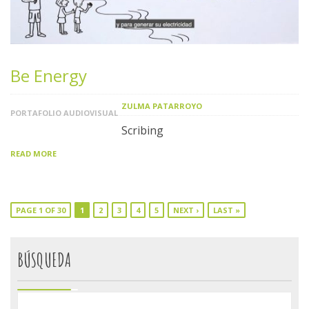
Be Energy
ZULMA PATARROYO
PORTAFOLIO AUDIOVISUAL
Scribing
READ MORE
PAGE 1 OF 30
1
2
3
4
5
NEXT ›
LAST »
BÚSQUEDA