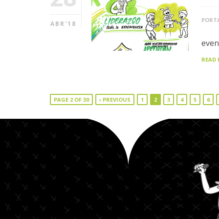
PORTA
ABR'18
even
READ
PAGE 2 OF 30
‹ PREVIOUS
1
2
3
4
5
6