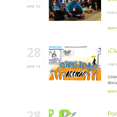
ABR'20
PORTA
READ
28
¡Ci
PORTA
ABR'18
Univ
docu
READ
28
Por