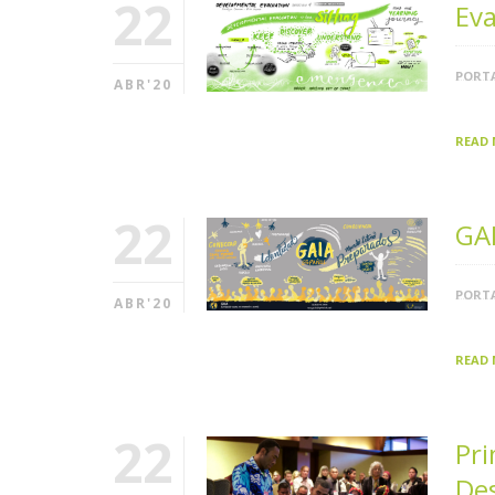
22
Eva
PORTA
ABR'20
READ
22
GAI
PORTA
ABR'20
READ
22
Pri
Des