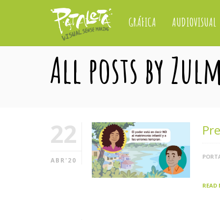
GRÁFICA
AUDIOVISUAL
All posts by Zul
22
Pre
PORTA
ABR'20
READ