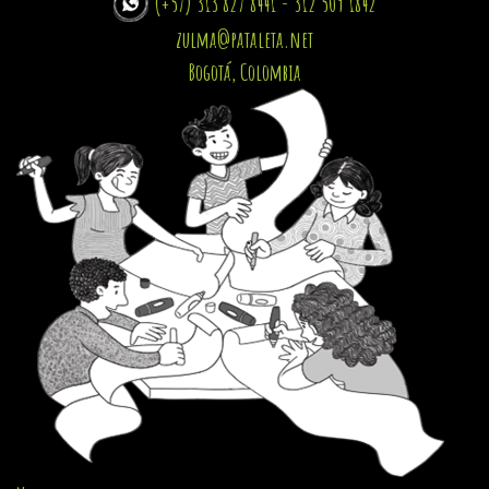
(+57) 313 827 8441 - 312 509 1842
zulma@pataleta.net
Bogotá, Colombia