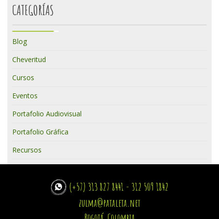
CATEGORÍAS
Blog
Cheveritud
Cursos
Eventos
Portafolio Audiovisual
Portafolio Gráfica
Recursos
(+57) 313 827 8441 - 312 509 1842
zulma@pataleta.net
Bogotá, Colombia