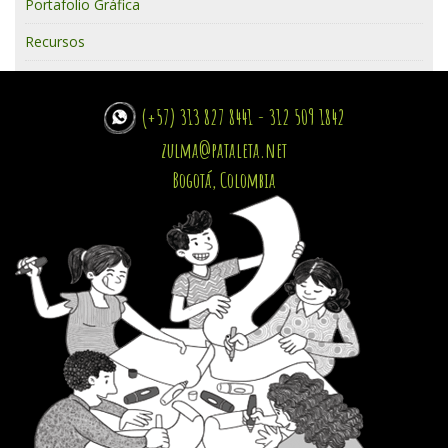
Portafolio Gráfica
Recursos
(+57) 313 827 8441 - 312 509 1842
zulma@pataleta.net
Bogotá, Colombia