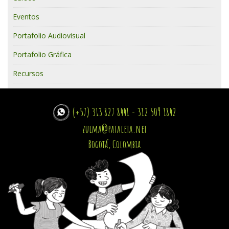
Eventos
Portafolio Audiovisual
Portafolio Gráfica
Recursos
(+57) 313 827 8441 - 312 509 1842
zulma@pataleta.net
Bogotá, Colombia