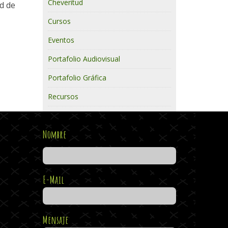
Cheveritud
d de
Cursos
Eventos
Portafolio Audiovisual
Portafolio Gráfica
Recursos
Nombre
E-Mail
Mensaje