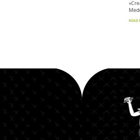
«Cre
Medel
READ