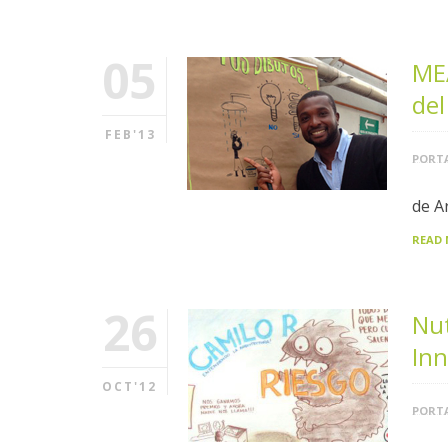
05
ME
del
FEB'13
PORTA
de A
READ
26
Nut
In
OCT'12
PORTA