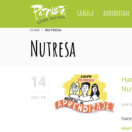
GRÁFICA
AUDIOVISUAL
HOME
NUTRESA
Nutresa
14
Hac
Nu
JUL'16
PORTA
hace
READ