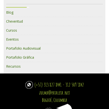
Blog
Cheveritud
Cursos
Eventos
Portafolio Audiovisual
Portafolio Gráfica
Recursos
(+57) 313 827 8441 - 312 509 1842
zulma@pataleta.net
Bogotá, Colombia