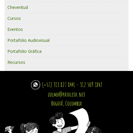
Cheveritud
Cursos
Eventos
Portafolio Audiovisual
Portafolio Gráfica
Recursos
(+57) 313 827 8441 - 312 509 1842
zulma@pataleta.net
Bogotá, Colombia