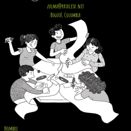
zulma@pataleta.net
Bogotá, Colombia
Nombre