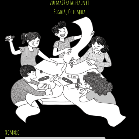
zulma@pataleta.net
Bogotá, Colombia
Nombre