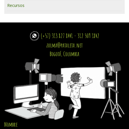
Recursos
(+57) 313 827 8441 - 312 509 1842
zulma@pataleta.net
Bogotá, Colombia
Nombre