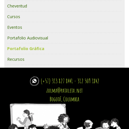
Cheveritud
Cursos
Eventos
Portafolio Audiovisual
Portafolio Gráfica
Recursos
(+57) 313 827 8441 - 312 509 1842
zulma@pataleta.net
Bogotá, Colombia