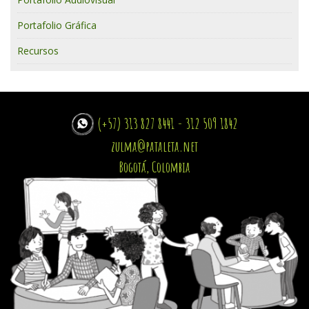
Portafolio Gráfica
Recursos
(+57) 313 827 8441 - 312 509 1842
zulma@pataleta.net
Bogotá, Colombia