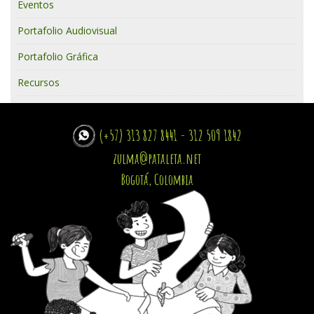
Eventos
Portafolio Audiovisual
Portafolio Gráfica
Recursos
(+57) 313 827 8441 - 312 509 1842
zulma@pataleta.net
Bogotá, Colombia