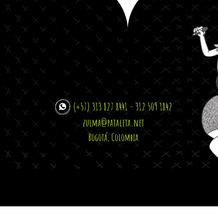
(+57) 313 827 8441 - 312 509 1842
zulma@pataleta.net
Bogotá, Colombia