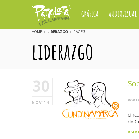
GRÁFICA
AUDIOVISUAL
HOME
LIDERAZGO
PAGE 3
liderazgo
30
Soc
PORTA
NOV'14
cinc
de C
READ