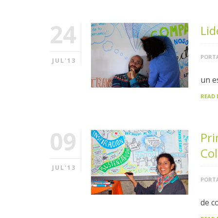
24
Lid
PORTA
JUL'13
un e
READ
09
Pri
Co
JUL'13
PORTA
de c