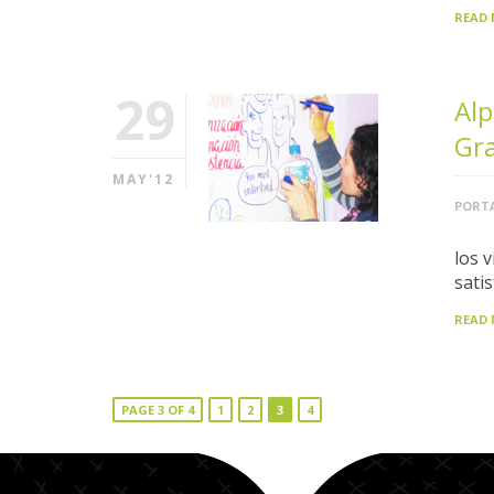
READ
29
Alp
Gra
MAY'12
PORTA
los 
sati
READ
PAGE 3 OF 4
1
2
3
4