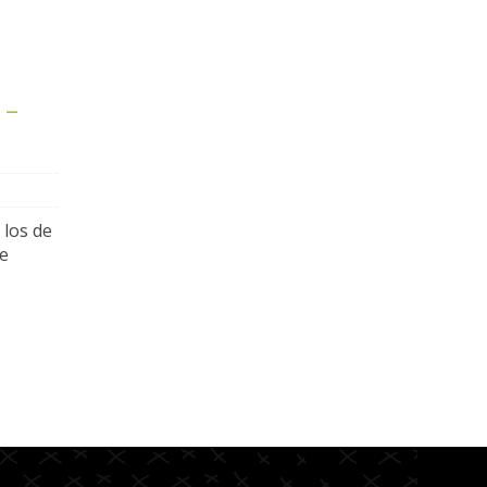
 –
 los de
de