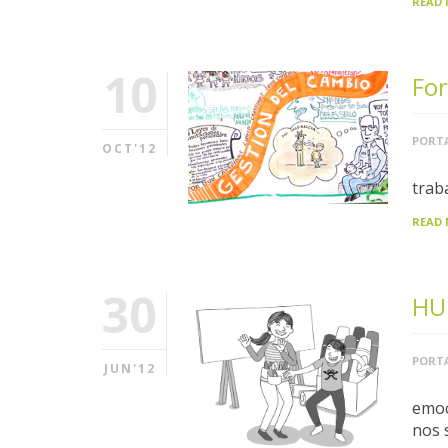
READ
10
For
PORTA
OCT'12
trab
READ
30
HU
PORTA
JUN'12
emoc
nos 