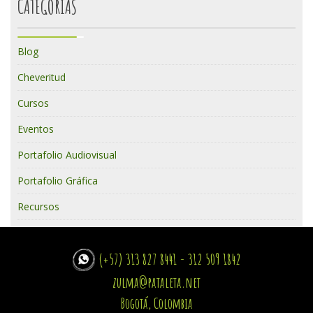
CATEGORÍAS
Blog
Cheveritud
Cursos
Eventos
Portafolio Audiovisual
Portafolio Gráfica
Recursos
(+57) 313 827 8441 - 312 509 1842
zulma@pataleta.net
Bogotá, Colombia