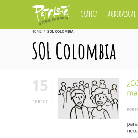
GRÁFICA
AUDIOVISUAL
HOME
SOL COLOMBIA
SOL Colombia
15
¿Có
mar
FEB'17
PORTA
para
nece