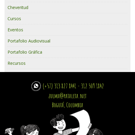
Cheveritud
Cursos
Eventos
Portafolio Audiovisual
Portafolio Gráfica
Recursos
(+57) 313 827 8441 - 312 509 1842
zulma@pataleta.net
Bogotá, Colombia