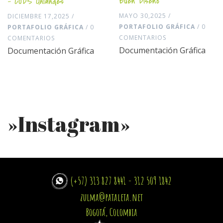
Buen Diseño
– CODS Uniandes
MAYO 30,2025 /
DICIEMBRE 17,2025 /
PORTAFOLIO GRÁFICA
/ 0
PORTAFOLIO GRÁFICA
/ 0
COMENTARIOS
COMENTARIOS
Documentación Gráfica
Documentación Gráfica
»Instagram»
(+57) 313 827 8441 - 312 509 1842
zulma@pataleta.net
Bogotá, Colombia