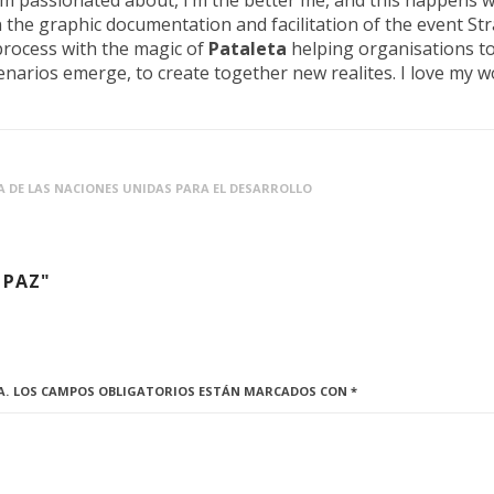
I’m passionated about, I’m the better me, and this happens 
n the graphic documentation and facilitation of the event Str
process with the magic of
Pataleta
helping organisations t
scenarios emerge, to create together new realites. I love my w
 DE LAS NACIONES UNIDAS PARA EL DESARROLLO
 PAZ"
A.
LOS CAMPOS OBLIGATORIOS ESTÁN MARCADOS CON
*