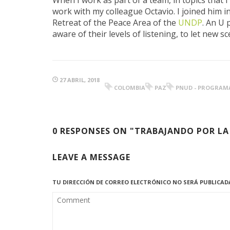
When I work as part of a team, in topics that 
work with my colleague Octavio. I joined him i
Retreat of the Peace Area of the
UNDP
. An U 
aware of their levels of listening, to let new 
27 ABRIL, 2018
COLOMBIA
PAZ
PNUD - PROGRAMA
0 RESPONSES ON "TRABAJANDO POR LA
LEAVE A MESSAGE
TU DIRECCIÓN DE CORREO ELECTRÓNICO NO SERÁ PUBLICAD