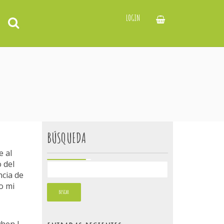
LOGIN
BÚSQUEDA
e al
 del
cia de
o mi