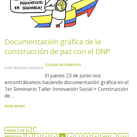
Documentación gráfica de la
construcción de paz con el DNP
ZULMA PATARROYO
PORTAFOLIO GRÁFICA
El jueves 23 de junio nos
encontrábamos haciendo documentación gráfica en el
1er Seminario Taller Innovación Social + Construcción
de …
READ MORE
PAGE 5 OF 24
‹
PREVIOUS
1
2
3
4
5
6
7
8
9
NEXT ›
LAST