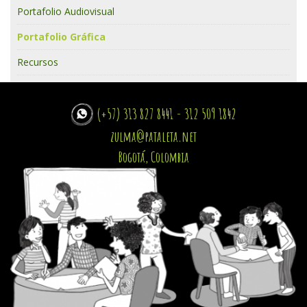
Portafolio Audiovisual
Portafolio Gráfica
Recursos
(+57) 313 827 8441 - 312 509 1842
zulma@pataleta.net
Bogotá, Colombia