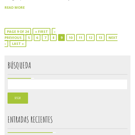
READ MORE
PAGE 9 OF 24
« FIRST
‹
PREVIOUS
5
6
7
8
9
10
11
12
13
NEXT
›
LAST »
BÚSQUEDA
ENTRADAS RECIENTES